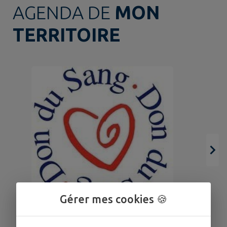
AGENDA DE
MON
TERRITOIRE
Gérer mes cookies 🍪
18
SEPT.