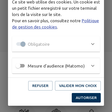
Ce site web utilise des cookies. Un cookie est
FOLGENSBOURG
un petit fichier enregistré sur votre terminal
Don du sang
lors de la visite sur le site.
Pour en savoir plus, consultez notre
Politique
de gestion des cookies
.
TOUS LES ÉVÉNEMENTS
Obligatoire
Mesure d'audience (Matomo)
REFUSER
VALIDER MON CHOIX
Annuaire
Associations
Boîte à idées
AUTORISER