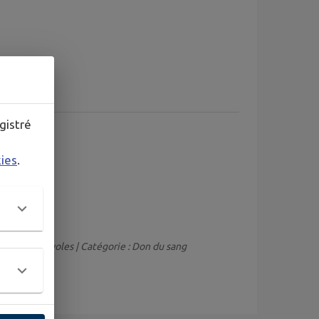
gistré
kies
.
e Sang Bénévoles | Catégorie : Don du sang