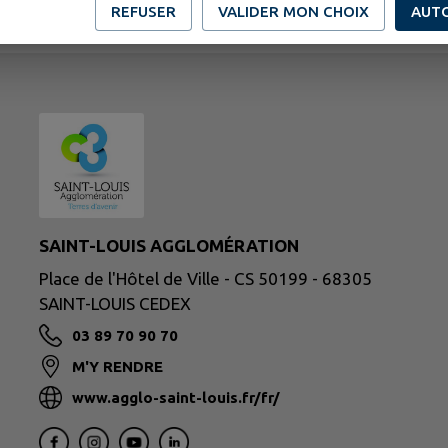
REFUSER
VALIDER MON CHOIX
AUT
SAINT-LOUIS AGGLOMÉRATION
Place de l'Hôtel de Ville - CS 50199 - 68305
SAINT-LOUIS CEDEX
03 89 70 90 70
M'Y RENDRE
www.agglo-saint-louis.fr/fr/