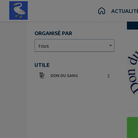
Contenu
Menu
Recherche
Pied de page
Vue liste
ACTUALIT
ORGANISÉ PAR
3 évén
UTILE
2
DON DU SANG