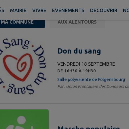
ÉS
MAIRIE
VIVRE
EVENEMENTS
DECOUVRIR
N
MA COMMUNE
AUX ALENTOURS
ements trouvés.
Don du sang
VENDREDI 18 SEPTEMBRE
DE 16H30 À 19H30
Salle polyvalente de Folgensbourg
Par : Union Frontalière des Donneurs d
Marche populaire