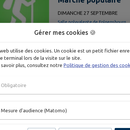
DIMANCHE 27 SEPTEMBRE
Salle polyvalente de Folgensbourg
Gérer mes cookies 🍪
web utilise des cookies. Un cookie est un petit fichier enre
e terminal lors de la visite sur le site.
Don du sang
 savoir plus, consultez notre
Politique de gestion des coo
VENDREDI 18 DÉCEMBRE
DE 16H30 À 19H30
Obligatoire
Salle polyvalente de Folgensbourg
Par : Union Frontalière des Donneurs d
Mesure d'audience (Matomo)