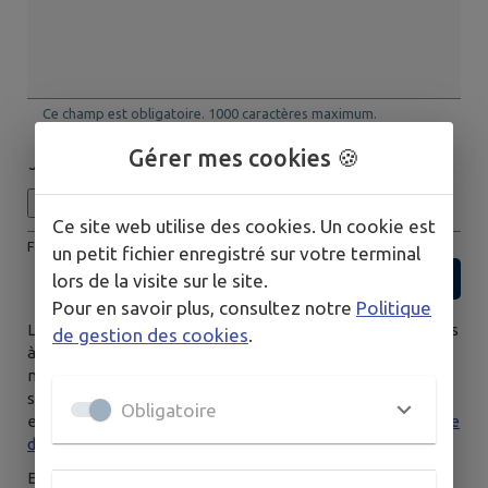
Ce champ est obligatoire. 1000 caractères maximum.
Gérer mes cookies 🍪
Joindre un ou plusieurs fichiers (taille max : 10Mo)
Ce site web utilise des cookies. Un cookie est
Facultatif
un petit fichier enregistré sur votre terminal
lors de la visite sur le site.
Pour en savoir plus, consultez notre
Politique
Les données saisies dans ce formulaire seront transmises
de gestion des cookies
.
à la mairie, et/ou au service compétent habilité par la
mairie, afin de traiter votre demande. Pour en savoir plus
sur la gestion de vos données personnelles et pour
Obligatoire
excercer vos droits, vous pouvez consulter notre
politique
de confidentialité.
En envoyant ce formulaire, vous reconnaissez avoir pris