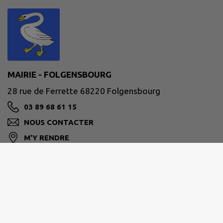
MAIRIE - FOLGENSBOURG
28 rue de Ferrette 68220 Folgensbourg
03 89 68 61 15
NOUS CONTACTER
M'Y RENDRE
www.folgensbourg.fr