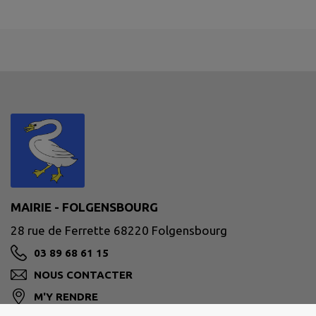
MAIRIE - FOLGENSBOURG
28 rue de Ferrette 68220 Folgensbourg
03 89 68 61 15
NOUS CONTACTER
M'Y RENDRE