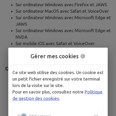
Sur ordinateur Windows avec Firefox et JAWS
Sur ordinateur MacOS avec Safari et VoiceOver
Sur ordinateur Windows avec Microsoft Edge et
JAWS
Sur ordinateur Windows avec Microsoft Edge et
NVDA
Sur mobile iOS avec Safari et VoiceOver
Sur mobile Android avec Google Chrome et
Gérer mes cookies 🍪
Talkback
Outils pour évaluer l’accessibilité
Ce site web utilise des cookies. Un cookie est
un petit fichier enregistré sur votre terminal
Web Developer Toolbar
lors de la visite sur le site.
Colour Contrast Analyser
Pour en savoir plus, consultez notre
Politique
HeadingsMap
de gestion des cookies
.
WCAG Contrast checker
Inspecteur de composants
Validateur HTML du W3C