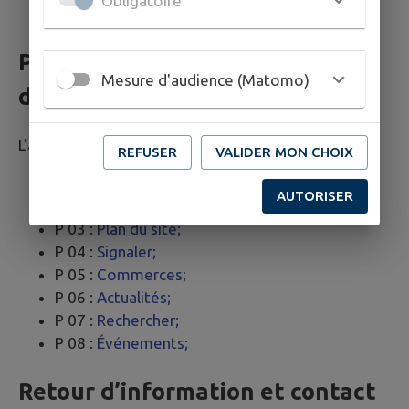
Obligatoire
Wave
Pages du site ayant fait l’objet
Mesure d'audience (Matomo)
de la vérification de conformité
L'audit a porté sur un échantillon de 8 pages.
REFUSER
VALIDER MON CHOIX
P 01 :
Accueil;
AUTORISER
P 02 :
Mentions légales;
P 03 :
Plan du site;
P 04 :
Signaler;
P 05 :
Commerces;
P 06 :
Actualités;
P 07 :
Rechercher;
P 08 :
Événements;
Retour d’information et contact