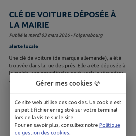
CLÉ DE VOITURE DÉPOSÉE À
LA MAIRIE
Publié le mardi 03 mars 2026 - Folgensbourg
alerte locale
Une clé de voiture (de marque allemande), a été
trouvée dans la rue des prés. Elle a été déposée à
la mairie, son propriétaire peut venir la récupérer
aux horaires d'ouverture de la mairie.
Gérer mes cookies 🍪
Ce site web utilise des cookies. Un cookie est
un petit fichier enregistré sur votre terminal
lors de la visite sur le site.
Pour en savoir plus, consultez notre
Politique
de gestion des cookies
.