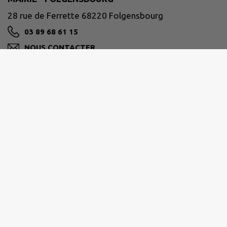
28 rue de Ferrette 68220 Folgensbourg
03 89 68 61 15
NOUS CONTACTER
M'Y RENDRE
www.folgensbourg.fr
SAINT-LOUIS AGGLOMÉRATION
Place de l'Hôtel de Ville - CS 50199 - 68305 SAINT-