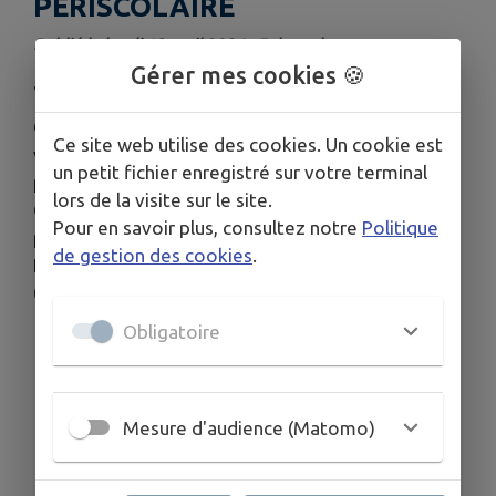
PÉRISCOLAIRE
Publié le lundi 13 avril 2026 - Folgensbourg
Gérer mes cookies 🍪
alerte locale
Cet été, le périscolaire de Folgensbourg accueille
Ce site web utilise des cookies. Un cookie est
vos enfants du 06 au 17 juillet et organise
un petit fichier enregistré sur votre terminal
plusieurs ateliers.
lors de la visite sur le site.
Consultez le programme ci-joint. Attention, les
Pour en savoir plus, consultez notre
Politique
places sont limitées.
de gestion des cookies
.
Infos :
periscolaire@folgensbourg.fr
/
03.89.70.92.23
Obligatoire
Télécharger la pièce jointe
Mesure d'audience (Matomo)