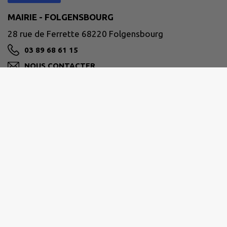
MAIRIE - FOLGENSBOURG
28 rue de Ferrette 68220 Folgensbourg
03 89 68 61 15
NOUS CONTACTER
M'Y RENDRE
www.folgensbourg.fr