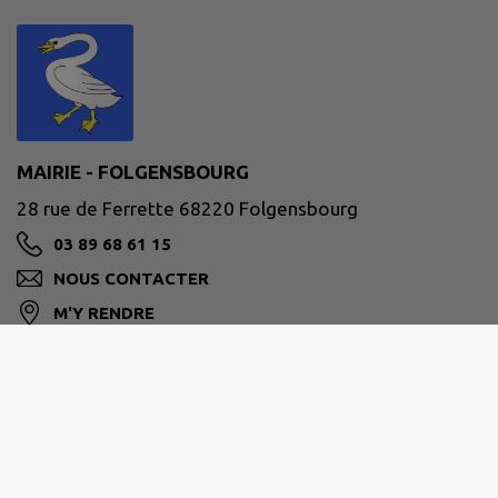
MAIRIE - FOLGENSBOURG
28 rue de Ferrette 68220 Folgensbourg
03 89 68 61 15
NOUS CONTACTER
M'Y RENDRE
www.folgensbourg.fr