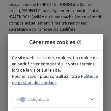
les cantons de FERRETTE, HUNINGUE (Saint-
Louis), SIERENTZ mais également dans le canton
d’ALTKIRCH (vallée du Hundsbach). Notre effectif
compte actuellement 1 maître ramoneur, 1
secrétaire et 8 ramoneurs qualifiés.
Gérer mes cookies 🍪
HORAIRES
Ce site web utilise des cookies. Un cookie est
HORAIRES DE BUREAUX :
un petit fichier enregistré sur votre terminal
Du lundi au vendredi. De 7h45 à 12h et de 13h30 à 17h30
lors de la visite sur le site.
Pour en savoir plus, consultez notre
Politique
HORAIRES SUR LE TERRAIN :
de gestion des cookies
.
Du lundi au vendredi de 8h à 16h
Obligatoire
COORDONNÉES