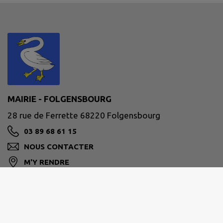
MAIRIE - FOLGENSBOURG
28 rue de Ferrette 68220 Folgensbourg
03 89 68 61 15
NOUS CONTACTER
M'Y RENDRE
www.folgensbourg.fr