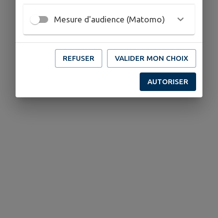
11 rue de Ferrette 68220 FOLGENSBOURG
Mesure d'audience (Matomo)
www.ramonage3lys.fr/
03 89 68 69 44‬
03 89 68 75 33
REFUSER
VALIDER MON CHOIX
AUTORISER