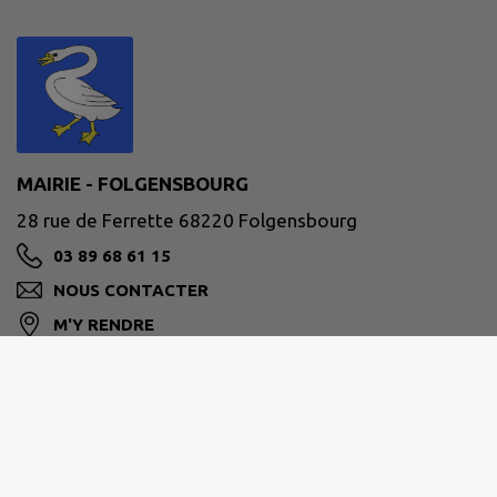
MAIRIE - FOLGENSBOURG
28 rue de Ferrette 68220 Folgensbourg
03 89 68 61 15
NOUS CONTACTER
M'Y RENDRE
www.folgensbourg.fr