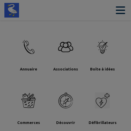
Contenu
Menu
Recherche
Pied de page
Annuaire
Associations
Boîte à idées
Commerces
Découvrir
Défibrillateurs