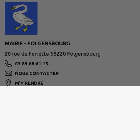
MAIRIE - FOLGENSBOURG
28 rue de Ferrette 68220 Folgensbourg
03 89 68 61 15
NOUS CONTACTER
M'Y RENDRE
www.folgensbourg.fr