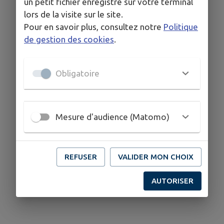
un petit fichier enregistré sur votre terminal
lors de la visite sur le site.
Pour en savoir plus, consultez notre
Politique
Gazette -
Application
EVENEMENTS
de gestion des cookies
.
Dorf'Zittig
mobile
Intramuros
Obligatoire
Mesure d'audience (Matomo)
REFUSER
VALIDER MON CHOIX
AUTORISER