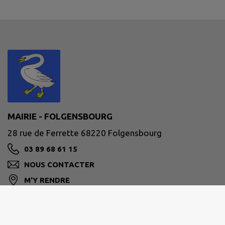
MAIRIE - FOLGENSBOURG
28 rue de Ferrette 68220 Folgensbourg
03 89 68 61 15
NOUS CONTACTER
M'Y RENDRE
www.folgensbourg.fr