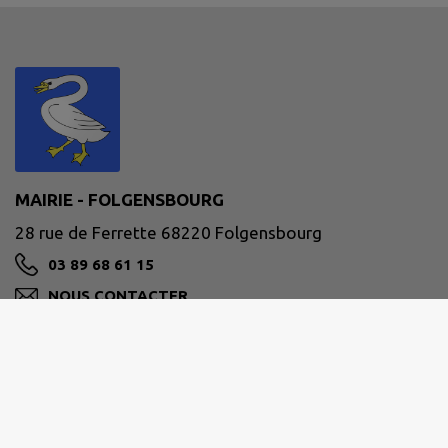
MAIRIE - FOLGENSBOURG
28 rue de Ferrette 68220 Folgensbourg
03 89 68 61 15
NOUS CONTACTER
M'Y RENDRE
www.folgensbourg.fr