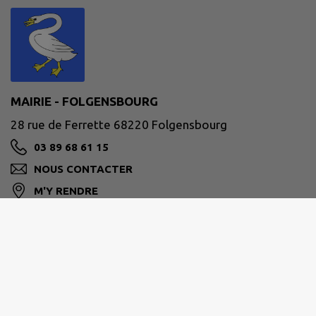
MAIRIE - FOLGENSBOURG
28 rue de Ferrette 68220 Folgensbourg
03 89 68 61 15
NOUS CONTACTER
M'Y RENDRE
www.folgensbourg.fr