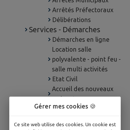
Arrêtés Municipaux
Arrêtés Préfectoraux
Délibérations
Services - Démarches
Démarches en ligne
Location salle
polyvalente - point feu -
salle multi activités
Etat Civil
Accueil des nouveaux
arrivants
Gérer mes cookies 🍪
Recensement
Urbanisme
Ce site web utilise des cookies. Un cookie est
Autorisations