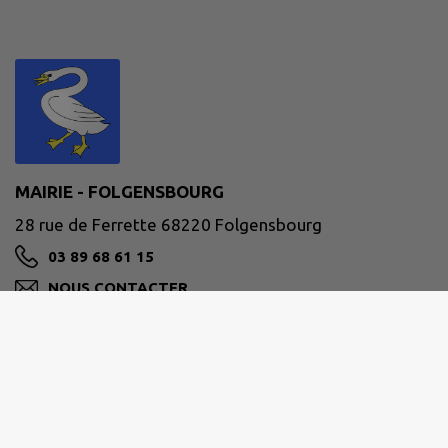
MAIRIE - FOLGENSBOURG
28 rue de Ferrette 68220 Folgensbourg
03 89 68 61 15
NOUS CONTACTER
M'Y RENDRE
www.folgensbourg.fr