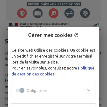
Gérer mes cookies 🍪
Son organisation
Ce site web utilise des cookies. Un cookie est
Le conseil exerce ses compétences en adoptant des
un petit fichier enregistré sur votre terminal
délibérations. Ce terme désigne ici les mesures
lors de la visite sur le site.
votées.
Pour en savoir plus, consultez notre
Politique
de gestion des cookies
.
Le conseil municipal
doit se réunir au moins une
fois par trimestre
et l’ordre du jour, fixé par le
maire, doit être communiqué avant le début de la
Obligatoire
séance. Celle-ci est ouverte au public sauf si
l’assemblée décide le huis clos, ou si le maire exerce
son pouvoir de “police des séances”, notamment en