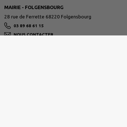
MAIRIE - FOLGENSBOURG
28 rue de Ferrette 68220 Folgensbourg
03 89 68 61 15
NOUS CONTACTER
M'Y RENDRE
www.folgensbourg.fr
SAINT-LOUIS AGGLOMÉRATION