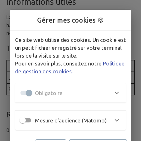
Informations utiles
La location est possible uniquement pour les
Gérer mes cookies 🍪
habitants du village. L'emplacement doit être
nettoyé à l'issue de la location.
Ce site web utilise des cookies. Un cookie est
Tarifs de location
un petit fichier enregistré sur votre terminal
lors de la visite sur le site.
Pour en savoir plus, consultez notre
Politique
Tarif
de gestion des cookies
.
Jusqu'à 20 personnes
25€
Entre 20 et 40 personnes
35€
Obligatoire
Réservations
Mesure d'audience (Matomo)
03.89.68.61.15